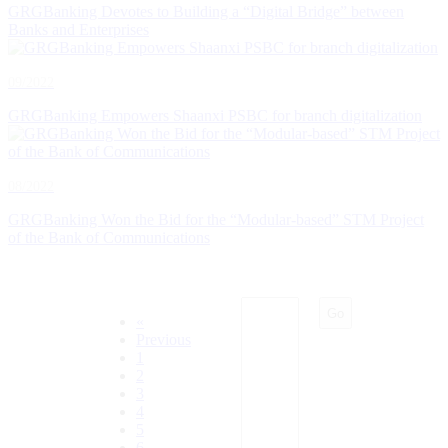
GRGBanking Devotes to Building a “Digital Bridge” between
Banks and Enterprises
09/2022
GRGBanking Empowers Shaanxi PSBC for branch digitalization
08/2022
GRGBanking Won the Bid for the “Modular-based” STM Project
of the Bank of Communications
Go
«
Previous
1
2
3
4
5
6