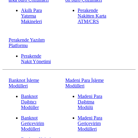
Akıllı Para
Perakende
Yatırma
Nakitten Karta
Makineleri
ATM/CRS
Perakende Yazılım
Platformu
Perakende
Nakit Yönetimi
Banknot İşleme
Madeni Para İşleme
Modülleri
Modülleri
Banknot
Madeni Para
Dağıtıcı
Dağıtma
Modüller
Modülü
Banknot
Madeni Para
Geriçevirim
Geriçevirim
Modülleri
Modülleri