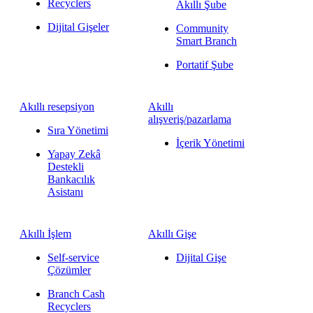
Recyclers
Akıllı Şube
Dijital Gişeler
Community
Smart Branch
Portatif Şube
Akıllı resepsiyon
Akıllı
alışveriş/pazarlama
Sıra Yönetimi
İçerik Yönetimi
Yapay Zekâ
Destekli
Bankacılık
Asistanı
Akıllı İşlem
Akıllı Gişe
Self-service
Dijital Gişe
Çözümler
Branch Cash
Recyclers