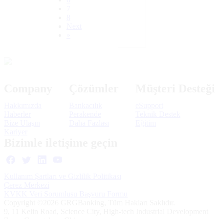
7
8
Next
»
Company
Çözümler
Müşteri Desteği
Hakkımızda
Bankacılık
eSupport
Haberler
Perakende
Teknik Destek
Bize Ulaşın
Daha Fazlası
Eğitim
Kariyer
Bizimle iletişime geçin
Kullanım Şartları ve Gizlilik Politikası
Çerez Merkezi
KVKK Veri Sorumlusu Başvuru Formu
Copyright ©2026 GRGBanking, Tüm Hakları Saklıdır.
9, 11 Kelin Road, Science City, High-tech Industrial Development