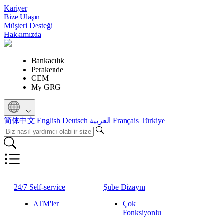
Kariyer
Bize Ulaşın
Müşteri Desteği
Hakkımızda
Bankacılık
Perakende
OEM
My GRG
简体中文
English
Deutsch
العربية
Français
Türkiye
24/7 Self-service
Şube Dizaynı
ATM'ler
Çok
Fonksiyonlu