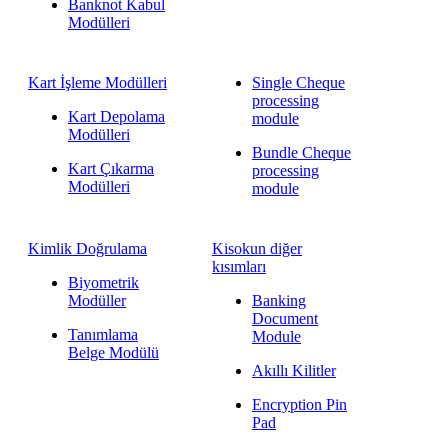
Banknot Kabul
Modülleri
Kart İşleme Modülleri
Single Cheque
processing
Kart Depolama
module
Modülleri
Bundle Cheque
Kart Çıkarma
processing
Modülleri
module
Kimlik Doğrulama
Kisokun diğer
kısımları
Biyometrik
Modüller
Banking
Document
Tanımlama
Module
Belge Modülü
Akıllı Kilitler
Encryption Pin
Pad