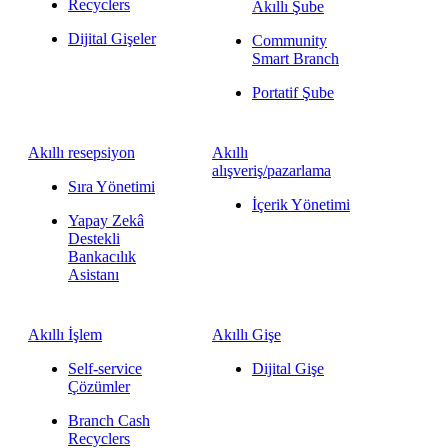
Recyclers
Akıllı Şube
Dijital Gişeler
Community
Smart Branch
Portatif Şube
Akıllı resepsiyon
Akıllı
alışveriş/pazarlama
Sıra Yönetimi
İçerik Yönetimi
Yapay Zekâ
Destekli
Bankacılık
Asistanı
Akıllı İşlem
Akıllı Gişe
Self-service
Dijital Gişe
Çözümler
Branch Cash
Recyclers