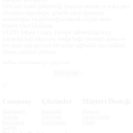
GRG'nin kendi geliştirdiği banknot tanıma ve nakit geri
dönüşüm teknolojisi, günlük nakit işlemenin
verimliliğini ve güvenliğini büyük ölçüde artırır.
Birinci Sınıf Güvenlik
UL291 Düzey 1 kasa, yerleşik sahtekarlığa karşı
dayanıklı kart okuyucu, isteğe bağlı titreşimli alarm ve
her işlem için güvenli bir ortam sağlamak için uzaktan
izleme yazılımı çözümü.
Birlikte,
akıllı finans için çalışıyoruz.
BİZE ULAŞIN
Company
Çözümler
Müşteri Desteği
Hakkımızda
Bankacılık
eSupport
Haberler
Perakende
Teknik Destek
Bize Ulaşın
Daha Fazlası
Eğitim
Kariyer