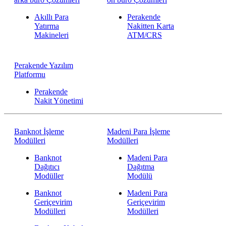
Akıllı Para
Perakende
Yatırma
Nakitten Karta
Makineleri
ATM/CRS
Perakende Yazılım
Platformu
Perakende
Nakit Yönetimi
Banknot İşleme
Madeni Para İşleme
Modülleri
Modülleri
Banknot
Madeni Para
Dağıtıcı
Dağıtma
Modüller
Modülü
Banknot
Madeni Para
Geriçevirim
Geriçevirim
Modülleri
Modülleri