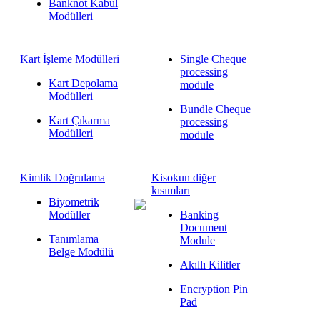
Banknot Kabul
Modülleri
Kart İşleme Modülleri
Single Cheque
processing
Kart Depolama
module
Modülleri
Bundle Cheque
Kart Çıkarma
processing
Modülleri
module
Kimlik Doğrulama
Kisokun diğer
kısımları
Biyometrik
Modüller
Banking
Document
Tanımlama
Module
Belge Modülü
Akıllı Kilitler
Encryption Pin
Pad