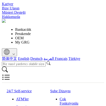
Kariyer
Bize Ulaşın
Müşteri Desteği
Hakkımızda
Bankacılık
Perakende
OEM
My GRG
简体中文
English
Deutsch
العربية
Français
Türkiye
24/7 Self-service
Şube Dizaynı
ATM'ler
Çok
Fonksiyonlu