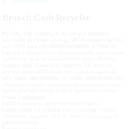
Branch Cash Recycler
P5500L, GRGBanking'in en yeni geri dönüşüm
teknolojisi ile entegre edilmiş, GRGBanking'in en yeni
şube toplu nakit geri dönüştürücüsüdür. P5500L'nin
hızlı nakit işleme hızı ve ölçeklenebilirliği, onu modern
şubeler için ideal bir terminal haline getirir. P5500L,
yalnızca nakit hizmetlerini vezneden self servis bir
çözüme aktarmakla kalmaz, aynı zamanda şubelerin
şube içinde daha otomatik ve verimli finansal hizmetler
sunmasına yardımcı olan banka ekstresi basımı ve kart
basımı gibi bazı önemli finansal hizmetleri de aktarır.
Esnek Yapılandırma
Farklı senaryoların gereksinimlerini kolayca
karşılayabilen A4 yazıcılar, kart veya u-key verenler,
biyometrik çözümler, NFC'ler, barkod okuyucular ile
yapılandırılabilir.
Rakipsiz İnovasyon